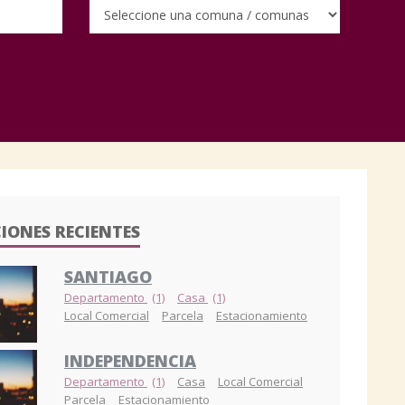
IONES RECIENTES
SANTIAGO
Departamento
(1)
Casa
(1)
Local Comercial
Parcela
Estacionamiento
INDEPENDENCIA
Departamento
(1)
Casa
Local Comercial
Parcela
Estacionamiento